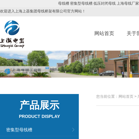
母线槽
密集型母线槽
低压封闭母线
上海母线厂家
欢迎进入上海上器集团母线桥架有限公司官方网站！
网站首页
关于
您当前位置：网站首页 >
产品展示
PRODUCT DISPLAY
密集型母线槽