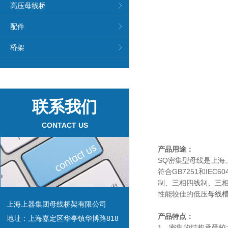
高压母线桥
配件
桥架
联系我们
CONTACT US
产品用途：
SQ密集型母线是上
符合GB7251和IEC
制、三相四线制、三
性能较佳的低压
母线
上海上器集团母线桥架有限公司
产品特点：
地址：上海嘉定区华亭镇华博路818
1、密集的结构承受