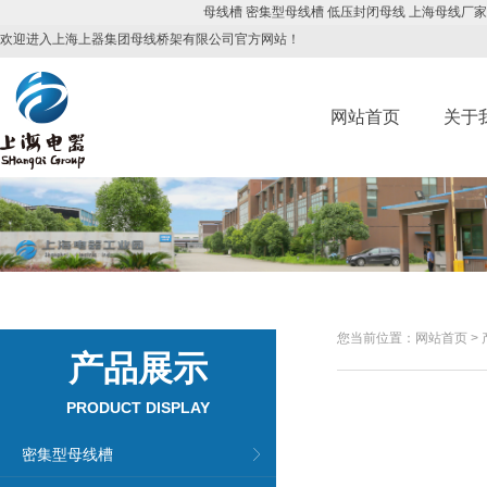
母线槽
密集型母线槽
低压封闭母线
上海母线厂家
欢迎进入上海上器集团母线桥架有限公司官方网站！
网站首页
关于
您当前位置：网站首页 >
产品展示
PRODUCT DISPLAY
密集型母线槽