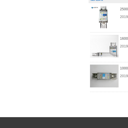
25
2019
16
2019
10
2019