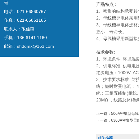
号
产品特点：
1、密集的结构承受
电话：021-66860767
2、
母线槽
导电体采用
传真：021-66861165
3、
母线槽
导电体选材
联系人：敬佳燕
损小，寿命长。
手机：136 6141 1160
4、
母线槽
采用新型接
邮箱：shdqmx@163.com
技术参数:
1、环境条件 环境温度
2、供电标准 供电电
绝缘电压：1000V A
3、技术要求标准 防护
络；短时耐受电流： 400—
统：三相五线制(相线
20MΩ ，线路总体绝缘
上一篇：
500A密集型母
下一篇：
6300A密集型母
相关推荐