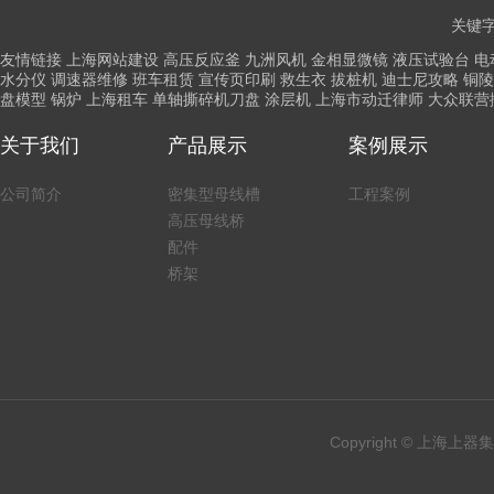
关键
友情链接
上海网站建设
高压反应釜
九洲风机
金相显微镜
液压试验台
电
水分仪
调速器维修
班车租赁
宣传页印刷
救生衣
拔桩机
迪士尼攻略
铜陵
盘模型
锅炉
上海租车
单轴撕碎机刀盘
涂层机
上海市动迁律师
大众联营
关于我们
产品展示
案例展示
公司简介
密集型母线槽
工程案例
高压母线桥
配件
桥架
Copyright © 上海上器