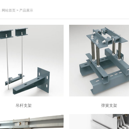
网站首页 > 产品展示
吊杆支架
弹簧支架