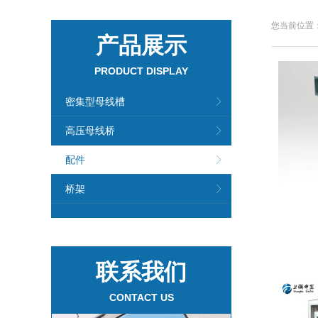
您当前位置：
产品展示
PRODUCT DISPLAY
密集型母线槽
高压母线桥
配件
桥架
联系我们
CONTACT US