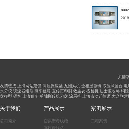
80
2019
关键
友情链接
上海网站建设
高压反应釜
九洲风机
金相显微镜
液压试验台
电
水分仪
调速器维修
班车租赁
宣传页印刷
救生衣
拔桩机
迪士尼攻略
铜陵
盘模型
锅炉
上海租车
单轴撕碎机刀盘
涂层机
上海市动迁律师
大众联营
关于我们
产品展示
案例展示
公司简介
密集型母线槽
工程案例
高压母线桥