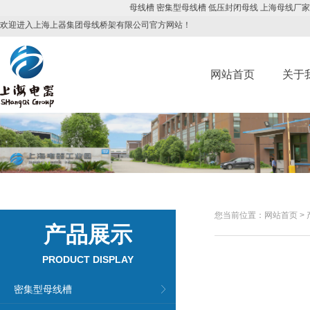
母线槽
密集型母线槽
低压封闭母线
上海母线厂家
欢迎进入上海上器集团母线桥架有限公司官方网站！
网站首页
关于
您当前位置：网站首页 >
产品展示
PRODUCT DISPLAY
密集型母线槽