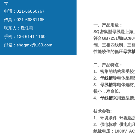
号
电话：021-66860767
传真：021-66861165
一、产品用途：
联系人：敬佳燕
SQ密集型母线是上
手机：136 6141 1160
符合GB7251和IEC
邮箱：shdqmx@163.com
制、三相四线制、三
性能较佳的低压
母线
二、产品特点：
1、密集的结构承受
2、
母线槽
导电体采用
3、
母线槽
导电体选材
损小，寿命长。
4、
母线槽
采用新型接
技术参数:
1、环境条件 环境温度
2、供电标准 供电电
绝缘电压：1000V A