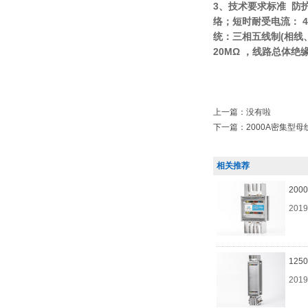
3、技术要求标准 防护
络；短时耐受电流： 400—
统：三相五线制(相线
20MΩ ，线路总体绝缘
上一篇：
没有啦
下一篇：
2000A密集型母
相关推荐
20
2019
12
2019